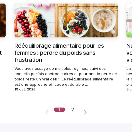
Rééquilibrage alimentaire pour les
Nu
t
femmes : perdre du poids sans
vo
frustration
vi
Vous avez essayé de multiples régimes, suivi des
La 
conseils parfois contradictoires et pourtant, la perte de
be
poids reste un vrai défi ? Le rééquilibrage alimentaire
le
est une approche efficace et durable ...
pra
19 oct. 2025
5 o
1
2