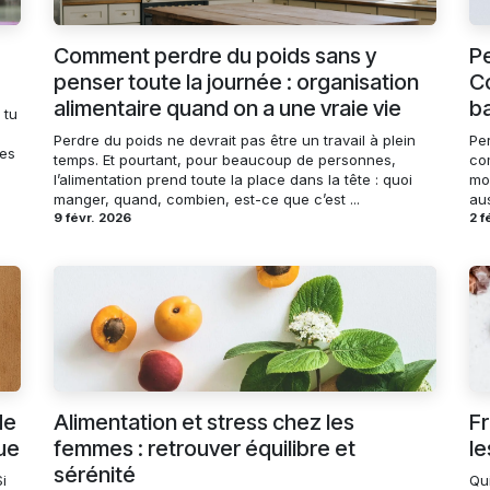
Comment perdre du poids sans y
Pe
penser toute la journée : organisation
Co
alimentaire quand on a une vraie vie
b
 tu
Perdre du poids ne devrait pas être un travail à plein
Pe
mes
temps. Et pourtant, pour beaucoup de personnes,
co
l’alimentation prend toute la place dans la tête : quoi
mo
manger, quand, combien, est-ce que c’est ...
aus
9 févr. 2026
2 f
de
Alimentation et stress chez les
Fr
ue
femmes : retrouver équilibre et
le
sérénité
i
Qui