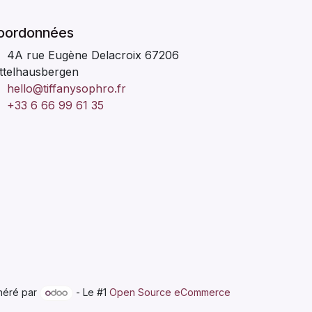
oordonnées
4A rue Eugène Delacroix 67206
ttelhausbergen
hello@tiffanysophro.fr
+33 6 66 99 61 35
néré par
- Le #1
Open Source eCommerce