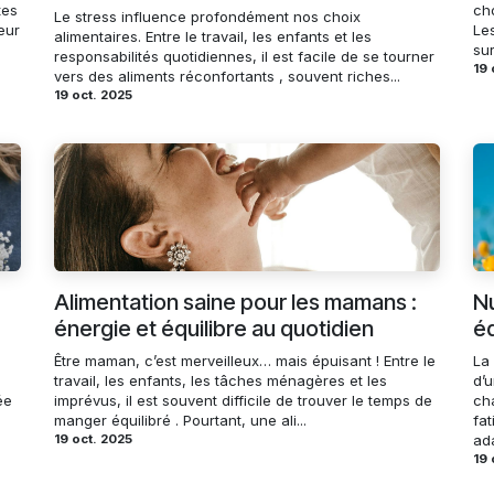
tes
cho
Le stress influence profondément nos choix
eur
Les
alimentaires. Entre le travail, les enfants et les
su
responsabilités quotidiennes, il est facile de se tourner
19 
vers des aliments réconfortants , souvent riches...
19 oct. 2025
Alimentation saine pour les mamans :
Nu
énergie et équilibre au quotidien
éq
Être maman, c’est merveilleux… mais épuisant ! Entre le
La
travail, les enfants, les tâches ménagères et les
d’
ée
imprévus, il est souvent difficile de trouver le temps de
ch
manger équilibré . Pourtant, une ali...
fat
19 oct. 2025
ada
19 