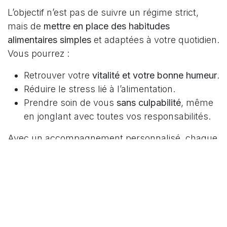
L’objectif n’est pas de suivre un régime strict,
mais de
mettre en place des habitudes
alimentaires simples
et adaptées à votre quotidien.
Vous pourrez :
Retrouver votre
vitalité et votre bonne humeur
.
Réduire le stress lié à l’alimentation.
Prendre soin de vous
sans culpabilité
, même
en jonglant avec toutes vos responsabilités.
Avec un accompagnement personnalisé, chaque
maman peut
reprendre confiance en son corps
,
retrouver de l’énergie et profiter pleinement de
ses journées, tout en nourrissant sa famille de
manière équilibrée et plaisante.